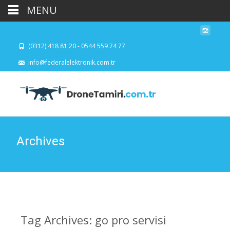
MENU
(0312) 418 81 20 - 0544 559 74 77
info@federalelektronik.com.tr
Archives
Tag Archives: go pro servisi