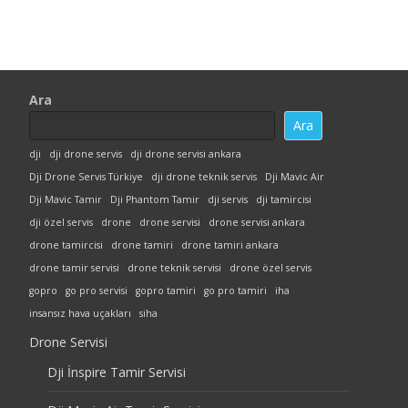
Ara
Ara
dji
dji drone servis
dji drone servisi ankara
Dji Drone Servis Türkiye
dji drone teknik servis
Dji Mavic Air
Dji Mavic Tamir
Dji Phantom Tamir
dji servis
dji tamircisi
dji özel servis
drone
drone servisi
drone servisi ankara
drone tamircisi
drone tamiri
drone tamiri ankara
drone tamir servisi
drone teknik servisi
drone özel servis
gopro
go pro servisi
gopro tamiri
go pro tamiri
iha
insansız hava uçakları
siha
Drone Servisi
Dji İnspire Tamir Servisi