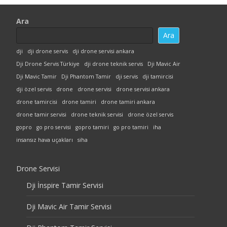
Ara
Ara
dji
dji drone servis
dji drone servisi ankara
Dji Drone Servis Türkiye
dji drone teknik servis
Dji Mavic Air
Dji Mavic Tamir
Dji Phantom Tamir
dji servis
dji tamircisi
dji özel servis
drone
drone servisi
drone servisi ankara
drone tamircisi
drone tamiri
drone tamiri ankara
drone tamir servisi
drone teknik servisi
drone özel servis
gopro
go pro servisi
gopro tamiri
go pro tamiri
iha
insansız hava uçakları
siha
Drone Servisi
Dji İnspire Tamir Servisi
Dji Mavic Air Tamir Servisi